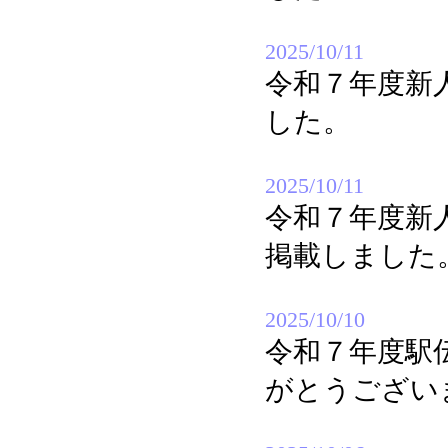
2025/10/11
令和７年度新
した。
2025/10/11
令和７年度新
掲載しました
2025/10/10
令和７年度駅
がとうござい