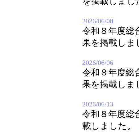
を掲載しまし
2026/06/08
令和８年度総
果を掲載しま
2026/06/06
令和８年度総
果を掲載しま
2026/06/13
令和８年度総
載しました。