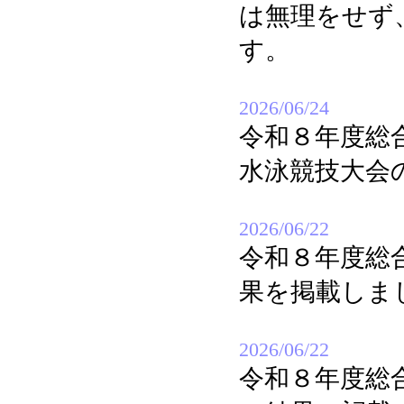
は無理をせず
す。
2026/06/24
令和８年度総
水泳競技大会
2026/06/22
令和８年度総
果を掲載しま
2026/06/22
令和８年度総