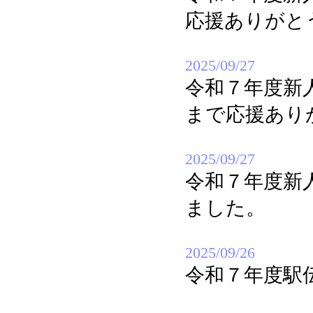
応援ありがと
2025/09/27
令和７年度新
まで応援あり
2025/09/27
令和７年度新
ました。
2025/09/26
令和７年度駅