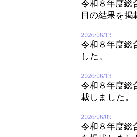
令和８年度総
目の結果を掲
2026/06/13
令和８年度総
した。
2026/06/13
令和８年度総
載しました。
2026/06/09
令和８年度総