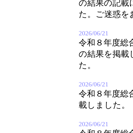
の結果の記載
た。ご迷惑を
2026/06/21
令和８年度総
の結果を掲載
た。
2026/06/21
令和８年度総
載しました。
2026/06/21