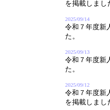
を掲載しまし
2025/09/14
令和７年度新
た。
2025/09/13
令和７年度新
た。
2025/09/12
令和７年度新
を掲載しまし