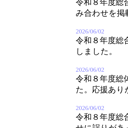
令和８年度総
み合わせを掲
2026/06/02
令和８年度総
しました。
2026/06/02
令和８年度総
た。応援あり
2026/06/02
令和８年度総
せに誤りがあ