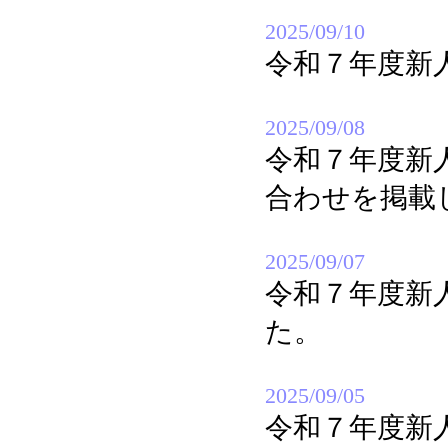
2025/09/10
令和７年度新
2025/09/08
令和７年度新
合わせを掲載
2025/09/07
令和７年度新
た。
2025/09/05
令和７年度新