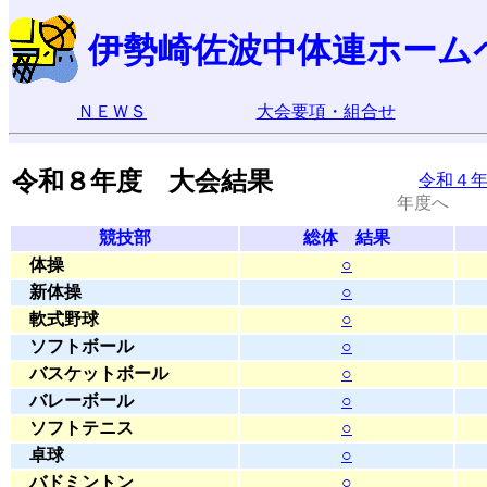
伊勢崎佐波中体連ホーム
ＮＥＷＳ
大会要項・組合せ
令和８年度 大会結果
令和４
年度へ
競技部
総体 結果
体操
○
新体操
○
軟式野球
○
ソフトボール
○
バスケットボール
○
バレーボール
○
ソフトテニス
○
卓球
○
バドミントン
○