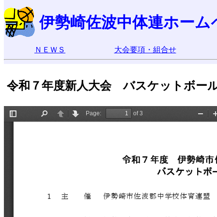
伊勢崎佐波中体連ホーム
ＮＥＷＳ
大会要項・組合せ
令和７年度新人大会 バスケットボー