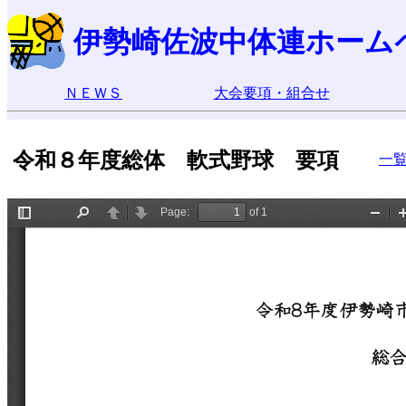
伊勢崎佐波中体連ホーム
ＮＥＷＳ
大会要項・組合せ
令和８年度総体 軟式野球 要項
一