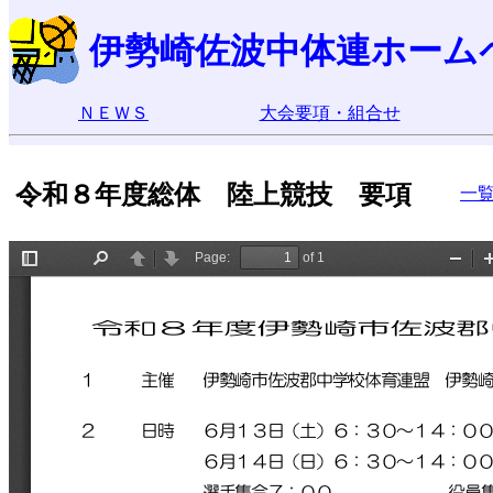
伊勢崎佐波中体連ホーム
ＮＥＷＳ
大会要項・組合せ
令和８年度総体 陸上競技 要項
一